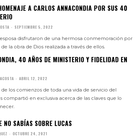
 HOMENAJE A CARLOS ANNACONDIA POR SUS 40
TERIO
COSTA
-
SEPTIEMBRE 5, 2022
su esposa disfrutaron de una hermosa conmemoración por
de la obra de Dios realizada a través de ellos.
DIA, 40 AÑOS DE MINISTERIO Y FIDELIDAD EN
 ACOSTA
-
ABRIL 12, 2022
de los comienzos de toda una vida de servicio del
os compartió en exclusiva acerca de las claves que lo
necer.
E NO SABÍAS SOBRE LUCAS
QUEZ
-
OCTUBRE 24, 2021