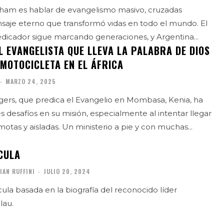
raham es hablar de evangelismo masivo, cruzadas
nsaje eterno que transformó vidas en todo el mundo. El
dicador sigue marcando generaciones, y Argentina...
L EVANGELISTA QUE LLEVA LA PALABRA DE DIOS
 MOTOCICLETA EN EL ÁFRICA
-
MARZO 24, 2025
gers, que predica el Evangelio en Mombasa, Kenia, ha
 desafíos en su misión, especialmente al intentar llegar
a comunidades remotas y aisladas. Un ministerio a pie y con muchas...
ÍCULA
IAN RUFFINI
-
JULIO 20, 2024
cula basada en la biografía del reconocido líder
lau.