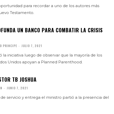
oportunidad para recordar a uno de los autores más
uevo Testamento.
COFUNDA UN BANCO PARA COMBATIR LA CRISIS
O PRINCIPE
-
JULIO 7, 2021
 la iniciativa luego de observar que la mayoría de los
ados Unidos apoyan a Planned Parenthood.
ASTOR TB JOSHUA
ÓN
-
JUNIO 7, 2021
e servicio y entrega el ministro partió a la presencia del