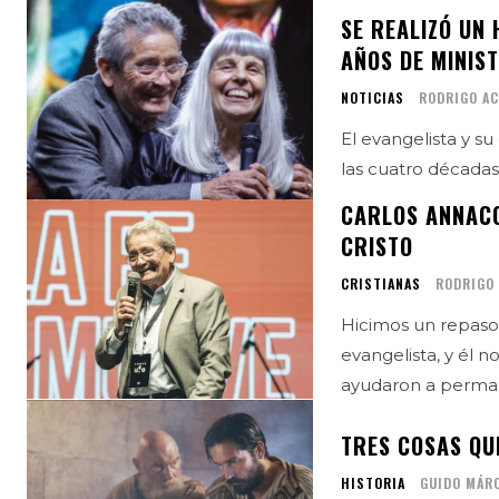
SE REALIZÓ UN
AÑOS DE MINIS
NOTICIAS
RODRIGO A
El evangelista y 
las cuatro décadas 
CARLOS ANNACON
CRISTO
CRISTIANAS
RODRIGO
Hicimos un repaso 
evangelista, y él n
ayudaron a perma
TRES COSAS QU
HISTORIA
GUIDO MÁR