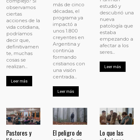
complejo? Si
más de cinco
estudió y
observamos
décadas, el
descubrió una
ciertas
programa ya
nueva
acciones de la
impactó a
patología que
vida cotidiana,
unos 1.800
estaba
podríamos
creyentes en
empezando a
decir que,
Argentina y
afectar a los
definitivamen
continúa
seres...
te, muchas
formando
cosas se
cristianos con
realizan...
Leer más
una visión
centrada...
Leer más
Leer más
Pastores y
El peligro de
Lo que las