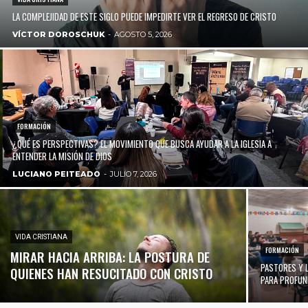
LA COMPLEJIDAD DE ESTE SIGLO PUEDE IMPEDIRTE VER EL REGRESO DE CRISTO
VÍCTOR DOROSCHUK
-
AGOSTO 5, 2026
FORMACIÓN
¿QUÉ ES PERSPECTIVAS? EL MOVIMIENTO QUE BUSCA AYUDAR A LA IGLESIA A
ENTENDER LA MISIÓN DE DIOS
LUCIANO PEITEADO
-
JULIO 7, 2026
VIDA CRISTIANA
FORMACIÓN
MIRAR HACIA ARRIBA: LA POSTURA DE
PASTORES Y 
QUIENES HAN RESUCITADO CON CRISTO
PARA PROFUND