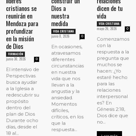
líderes
construir un
relaciones
cristianos se
Dios a
dicen de tu
reunirán en
nuestra
vida
Mendoza para
medida
VIDA CRISTIANA
profundizar
mayo 26, 2026
0
VIDA CRISTIANA
en la misión
junio 8, 2026
0
Comenzamos
de Dios
con la
En ocasiones,
respuesta a la
atravesamos
FORMACIÓN
pregunta que
junio 30, 2026
diferentes
0
muchos se
circunstancias
El intensivo de
hacen: ¿Yo
en nuestra
Perspectivas
estaré hecho
vida que nos
busca ayudar
para las
llevan a la
a la Iglesia a
relaciones
angustia y la
redescubrir su
interpersonal
ansiedad.
propósito
es? En
Momentos
dentro del
Génesis 2:18,
difíciles,
plan de Dios
Dios dice que
críticos, en los
Durante ocho
no...
que la
días, desde el
respuesta...
18 al...