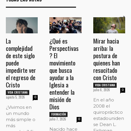
La
¿Qué es
Mirar hacia
complejidad
Perspectivas
arriba: la
de este siglo
? El
postura de
puede
movimiento
quienes han
impedirte ver
que busca
resucitado
el regreso de
ayudar a la
con Cristo
Cristo
Iglesia a
VIDA CRISTIANA
entender la
julio 6, 2026
0
VIDA CRISTIANA
agosto 5, 2026
misión de
0
En el año
Dios
2008 el
¿Vivimos en
quiropráctico
un mundo
FORMACIÓN
estadouniden
más simple o
julio 7, 2026
0
se Dean L.
más
Nacido hace
Fishman