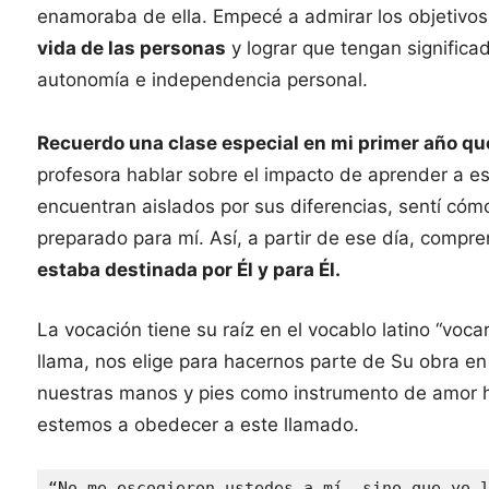
enamoraba de ella. Empecé a admirar los objetivo
vida de las personas
y lograr que tengan signific
autonomía e independencia personal.
Recuerdo una clase especial en mi primer año q
profesora hablar sobre el impacto de aprender a e
encuentran aislados por sus diferencias, sentí cóm
preparado para mí. Así, a partir de ese día, compr
estaba destinada por Él y para Él.
La vocación tiene su raíz en el vocablo latino “voc
llama, nos elige para hacernos parte de Su obra en l
nuestras manos y pies como instrumento de amor h
estemos a obedecer a este llamado.
“No me escogieron ustedes a mí, sino que yo l