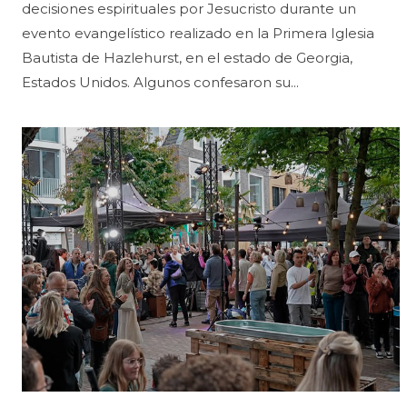
decisiones espirituales por Jesucristo durante un
evento evangelístico realizado en la Primera Iglesia
Bautista de Hazlehurst, en el estado de Georgia,
Estados Unidos. Algunos confesaron su...