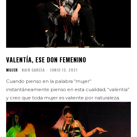
VALENTÍA, ESE DON FEMENINO
MUJER
NAIR GARCÍA
-
JUNIO 13, 2021
Cuando pienso en la palabra “mujer''
instantáneamente pienso en esta cualidad, “valentía”
y creo que toda mujer es valiente por naturaleza.