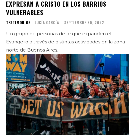
EXPRESAN A CRISTO EN LOS BARRIOS
VULNERABLES
TESTIMONIOS
LUCÍA GARCÍA
-
SEPTIEMBRE 30, 2022
Un grupo de personas de fe que expanden el
Evangelio a través de distintas actividades en la zona
norte de Buenos Aires.