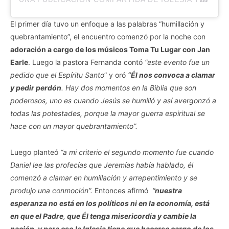
El primer día tuvo un enfoque a las palabras “humillación y
quebrantamiento”, el encuentro comenzó por la noche con
adoración a cargo de los músicos Toma Tu Lugar con Jan
Earle
. Luego la pastora Fernanda contó
“este evento fue un
pedido que el Espíritu Santo
” y oró
“Él nos convoca a clamar
y pedir perdón
. Hay dos momentos en la Biblia que son
poderosos, uno es cuando Jesús se humilló y así avergonzó a
todas las potestades, porque la mayor guerra espiritual se
hace con un mayor quebrantamiento”.
Luego planteó
“a mi criterio el segundo momento fue cuando
Daniel lee las profecías que Jeremías había hablado, él
comenzó a clamar en humillación y arrepentimiento y se
produjo una conmoción”.
Entonces afirmó
“
nuestra
esperanza no está en los políticos ni en la economía, está
en que el Padre
,
que Él tenga misericordia y cambie la
nación, y para eso la Iglesia tiene que hacerse cargo de los