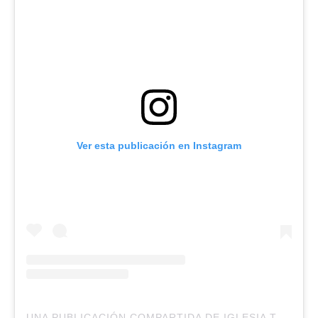
Ver esta publicación en Instagram
U
NA PUBLICACIÓN COMPARTIDA DE IGLESIA TOMATULUGAR (@TTLIGLESIA)