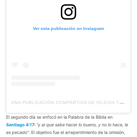
Ver esta publicación en Instagram
U
NA PUBLICACIÓN COMPARTIDA DE IGLESIA TOMATULUGAR (@TTLIGLESIA)
El segundo día se enfocó en la Palabra de la Biblia en
Santiago 4:17
:
“y al que sabe hacer lo bueno, y no lo hace, le
es pecado”
. El objetivo fue el arrepentimiento de la omisión,