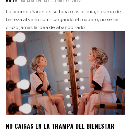
MUJER
NATALIA SPETALE
-
ABRIL 17, 2022
Lo acompañaron en su hora más oscura, lloraron de
tristeza al verlo sufrir cargando el madero, no se les
cruzó jamás la idea de abandonarlo.
NO CAIGAS EN LA TRAMPA DEL BIENESTAR