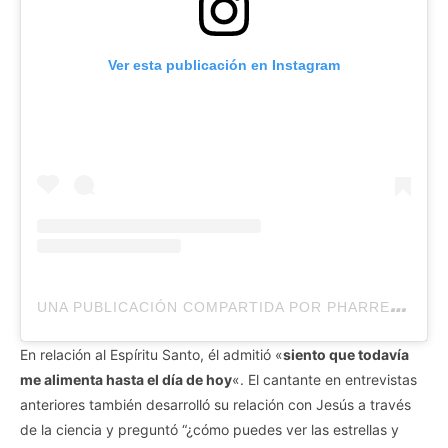
Ver esta publicación en Instagram
U
NA PUBLICACIÓN COMPARTIDA POR PHARRELL WILLIAMS (@PHARRELL)
En relación al Espíritu Santo, él admitió «
siento que todavía
me alimenta hasta el día de hoy
«. El cantante en entrevistas
anteriores también desarrolló su relación con Jesús a través
de la ciencia y preguntó “¿cómo puedes ver las estrellas y