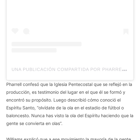
U
NA PUBLICACIÓN COMPARTIDA POR PHARRELL WILLIAMS (@PHARRELL)
Pharrell confesó que la Iglesia Pentecostal que se reflejó en la
producción, es testimonio del lugar en el que él se formó y
encontró su propósito. Luego describió cómo conoció el
Espíritu Santo, “olvídate de la ola en el estadio de fútbol o
baloncesto. Nunca has visto la ola del Espíritu haciendo que la
gente se convierta en olas”.
Williams explicó que a ese movimiento la mayoría de la gente