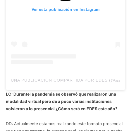
Ver esta publicación en Instagram
U
NA PUBLICACIÓN COMPARTIDA POR EDES (@EDESELDORADO)
LC: Durante la pandemia se observó que realizaron una
modalidad virtual pero de a poco varias instituciones
volvieron a lo presencial ¿Cómo será en EDES este año?
DD: Actualmente estamos realizando este formato presencial
una vez por semana, la cursada será los viernes por la noche,