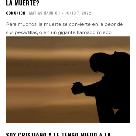
LA MUERTE?
COMUNIÓN
MATÍAS HAURICH
-
JUNIO 7, 2022
Para muchos, la muerte se convierte en la peor de
sus pesadillas, o en un gigante llamado miedo.
SOY CRISTIANO Y LE TENGO MIEDO A LA