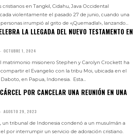
 cristianos en Tangkil, Cidahu, Java Occidental
acada violentamente el pasado 27 de junio, cuando una
personas irrumpió al grito de «¡Quemadla!», lanzando...
CELEBRA LA LLEGADA DEL NUEVO TESTAMENTO EN
-
OCTUBRE 1, 2024
el matrimonio misionero Stephen y Carolyn Crockett ha
 compartir el Evangelio con la tribu Moi, ubicada en el
remoto interior de Daboto, en Papua, Indonesia. Esta...
 CÁRCEL POR CANCELAR UNA REUNIÓN EN UNA
-
AGOSTO 29, 2023
 un tribunal de Indonesia condenó a un musulmán a
l por interrumpir un servicio de adoración cristiano.