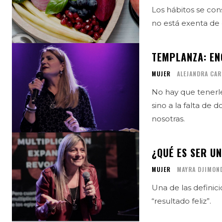
Los hábitos se con
no está exenta de e
TEMPLANZA: EN
MUJER
ALEJANDRA CAR
No hay que tenerle
sino a la falta de
nosotras.
¿QUÉ ES SER U
MUJER
MAYRA DJIMON
Una de las definic
“resultado feliz”.