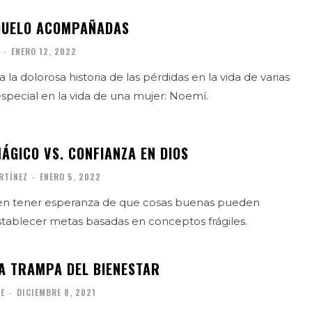
DUELO ACOMPAÑADAS
-
ENERO 12, 2022
a la dolorosa historia de las pérdidas en la vida de varias
special en la vida de una mujer: Noemí.
ÁGICO VS. CONFIANZA EN DIOS
RTÍNEZ
-
ENERO 5, 2022
á en tener esperanza de que cosas buenas pueden
stablecer metas basadas en conceptos frágiles.
LA TRAMPA DEL BIENESTAR
LE
-
DICIEMBRE 8, 2021