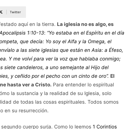
Twitter
estado aquí en la tierra.
La iglesia no es algo, es
Apocalipsis 1:10-13
:
“Yo estaba en el Espíritu en el día
ompeta, que decía: Yo soy el Alfa y la Omega, el
envíalo a las siete iglesias que están en Asia: a Éfeso,
icea. Y me volví para ver la voz que hablaba conmigo;
os siete candeleros, a uno semejante al Hijo del
es, y ceñido por el pecho con un cinto de oro”.
El
ne hasta ver a Cristo.
Para entender lo espiritual
o la sustancia y la realidad de su Iglesia, solo
alidad de todas las cosas espirituales. Todos somos
to en su resurrección.
el segundo cuerpo surja. Como lo leemos
1 Corintios