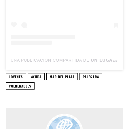
U
NA PUBLICACIÓN COMPARTIDA DE 𝗨𝗡 𝗟𝗨𝗚𝗔𝗥 𝗗𝗘 𝗘𝗡𝗧𝗥𝗘𝗡𝗔𝗠𝗜𝗘𝗡𝗧𝗢 (@PALESTRA.ONG)
JÓVENES
AYUDA
MAR DEL PLATA
PALESTRA
VULNERABLES