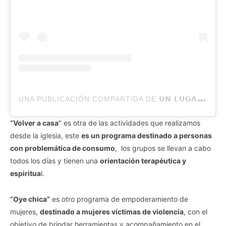
U
NA PUBLICACIÓN COMPARTIDA DE 𝗨𝗡 𝗟𝗨𝗚𝗔𝗥 𝗗𝗘 𝗘𝗡𝗧𝗥𝗘𝗡𝗔𝗠𝗜𝗘𝗡𝗧𝗢 (@PALESTRA.ONG)
“Volver a casa’
‘ es otra de las actividades que realizamos
desde la iglesia, este
es un programa destinado a personas
con problemática de consumo
, los grupos se llevan a cabo
todos los días y tienen una
orientación terapéutica y
espiritua
l.
“Oye chica”
es otro programa de empoderamiento de
mujeres,
destinado a mujeres víctimas de violencia
, con el
objetivo de brindar herramientas y acompañamiento en el