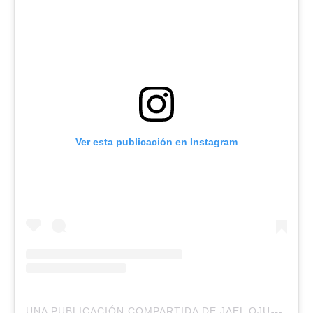
Ver esta publicación en Instagram
U
NA PUBLICACIÓN COMPARTIDA DE JAEL OJUEL (@JAELOJUEL)