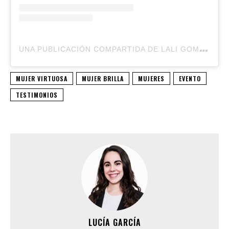
U
NA PUBLICACIÓN COMPARTIDA DE LALI GOMEZ (@LALIGOMEZJW)
MUJER VIRTUOSA
MUJER BRILLA
MUJERES
EVENTO
TESTIMONIOS
LUCÍA GARCÍA