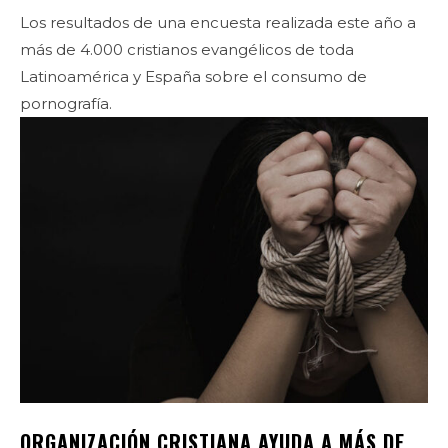
Los resultados de una encuesta realizada este año a
más de 4.000 cristianos evangélicos de toda
Latinoamérica y España sobre el consumo de
pornografía.
ORGANIZACIÓN CRISTIANA AYUDA A MÁS DE