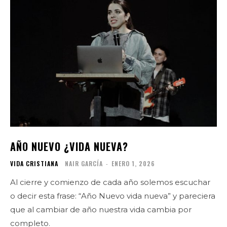
AÑO NUEVO ¿VIDA NUEVA?
VIDA CRISTIANA
NAIR GARCÍA
-
ENERO 1, 2026
Al cierre y comienzo de cada año solemos escuchar
o decir esta frase: “Año Nuevo vida nueva” y pareciera
que al cambiar de año nuestra vida cambia por
completo.