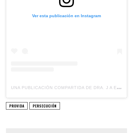
Ver esta publicación en Instagram
U
NA PUBLICACIÓN COMPARTIDA DE DRA. J A E L O J U E L 🇦🇷 (@JAELOJUEL)
PROVIDA
PERSECUCIÓN