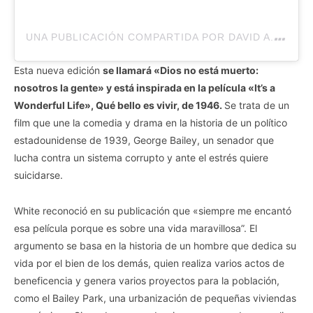
U
NA PUBLICACIÓN COMPARTIDA POR DAVID A.R. WHITE (@DAVIDARWHITE)
Esta nueva edición
se llamará «Dios no está muerto:
nosotros la gente» y está inspirada en la película «It’s a
Wonderful Life», Qué bello es vivir, de 1946.
Se trata de un
film que une la comedia y drama en la historia de un político
estadounidense de 1939, George Bailey, un senador que
lucha contra un sistema corrupto y ante el estrés quiere
suicidarse.
White reconoció en su publicación que «siempre me encantó
esa película porque es sobre una vida maravillosa”. El
argumento se basa en la historia de un hombre que dedica su
vida por el bien de los demás, quien realiza varios actos de
beneficencia y genera varios proyectos para la población,
como el Bailey Park, una urbanización de pequeñas viviendas