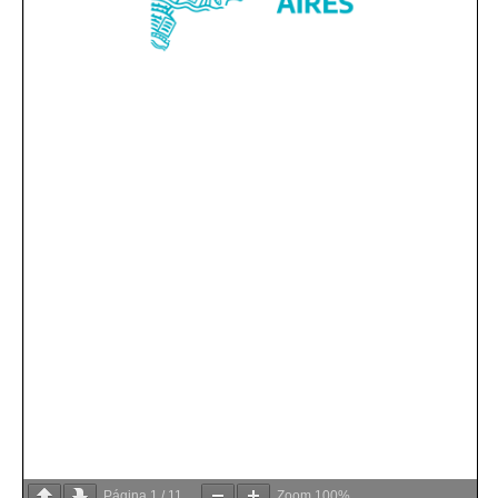
Página
1
/
11
Zoom
100%