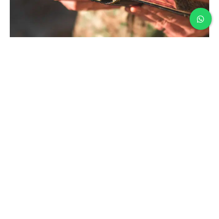
RECLUTAS DEL EJÉRCITO BRITÁNICO BUSCAN
A DIOS: CRECEN LOS BAUTISMOS, LA FE
CRISTIANA Y LA DEMANDA DE BIBLIAS
INTERNACIONALES
LUCIANO PEITEADO
-
AGOSTO 5, 2026
Un creciente interés por la fe cristiana está
transformando la vida espiritual de las Fuerzas
Armadas del Reino Unido. El aumento de los
bautismos,...