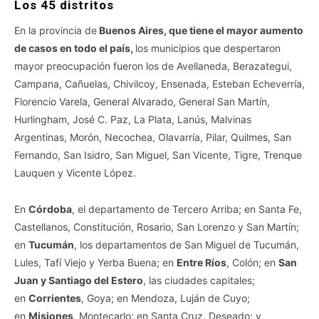
Los 45 distritos
En la provincia de
Buenos Aires, que tiene el mayor aumento
de casos en todo el país,
los municipios que despertaron
mayor preocupación fueron los de Avellaneda, Berazategui,
Campana, Cañuelas, Chivilcoy, Ensenada, Esteban Echeverría,
Florencio Varela, General Alvarado, General San Martín,
Hurlingham, José C. Paz, La Plata, Lanús, Malvinas
Argentinas, Morón, Necochea, Olavarría, Pilar, Quilmes, San
Fernando, San Isidro, San Miguel, San Vicente, Tigre, Trenque
Lauquen y Vicente López.
En
Córdoba
, el departamento de Tercero Arriba; en Santa Fe,
Castellanos, Constitución, Rosario, San Lorenzo y San Martín;
en
Tucumán
, los departamentos de San Miguel de Tucumán,
Lules, Tafí Viejo y Yerba Buena; en
Entre Ríos
, Colón; en
San
Juan y Santiago del Estero
, las ciudades capitales;
en
Corrientes
, Goya; en Mendoza, Luján de Cuyo;
en
Misiones
, Montecarlo; en Santa Cruz, Deseado; y