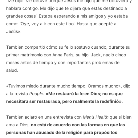
“Me dijo: ‘Me detuve porque Jesús me dijo que me detuviera y
hablara contigo. Me dijo que te dijera que estás destinado a
grandes cosas’. Estaba esperando a mis amigos y yo estaba
como: ‘Oye, voy a ir con este tipo’. Hasta que acepté a
Jesús».
También compartió cómo su fe lo sostuvo cuando, durante su
primer matrimonio con Anna Faris, su hijo, Jack, nació cinco
meses antes de tiempo y con importantes problemas de
salud.
«Tuvimos miedo durante mucho tiempo. Oramos mucho», dijo
a la revista
People
.
«Me restauró la fe en Dios; no es que
necesitara ser restaurada, pero realmente la redefinió»
.
También aclaró en una entrevista con
Men’s Health
que si bien
ama a Dios,
no está de acuerdo con las formas en que las
personas han abusado de la religión para propósitos