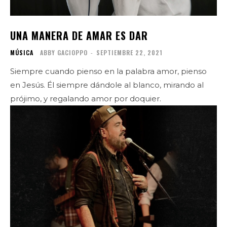
UNA MANERA DE AMAR ES DAR
MÚSICA
ABBY GACIOPPO
-
SEPTIEMBRE 22, 2021
Siempre cuando pienso en la palabra amor, pienso
en Jesús. Él siempre dándole al blanco, mirando al
prójimo, y regalando amor por doquier.