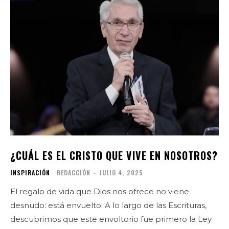
¿CUÁL ES EL CRISTO QUE VIVE EN NOSOTROS?
INSPIRACIÓN
REDACCIÓN
-
JULIO 4, 2025
El regalo de vida que Dios nos ofrece no viene
desnudo: está envuelto. A lo largo de las Escrituras,
descubrimos que este envoltorio fue primero la Ley