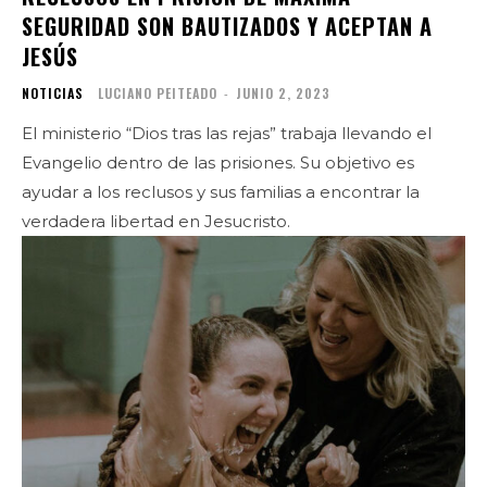
SEGURIDAD SON BAUTIZADOS Y ACEPTAN A
JESÚS
NOTICIAS
LUCIANO PEITEADO
-
JUNIO 2, 2023
El ministerio “Dios tras las rejas” trabaja llevando el
Evangelio dentro de las prisiones. Su objetivo es
ayudar a los reclusos y sus familias a encontrar la
verdadera libertad en Jesucristo.