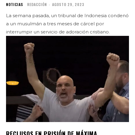
NOTICIAS
REDACCIÓN
-
AGOSTO 29, 2023
La semana pasada, un tribunal de Indonesia condenó
a un musulmán a tres meses de cárcel por
interrumpir un servicio de adoración cristiano.
RECLUSOS EN PRISIÓN DE MÁXIMA