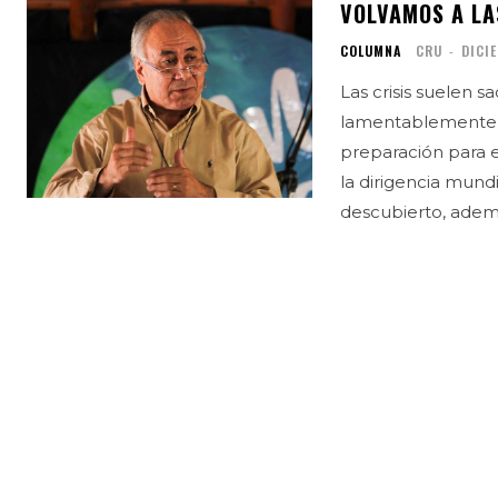
VOLVAMOS A LA
COLUMNA
CRU
-
DICI
Las crisis suelen s
lamentablemente, l
preparación para e
la dirigencia mundi
descubierto, además