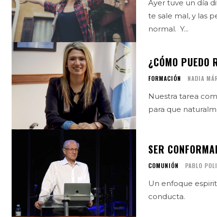
Ayer tuve un día d
te sale mal, y las
normal. Y...
¿CÓMO PUEDO R
FORMACIÓN
NADIA MÁ
Nuestra tarea como 
para que naturalm
SER CONFORMADO
COMUNIÓN
PABLO POL
Un enfoque espiritu
conducta.