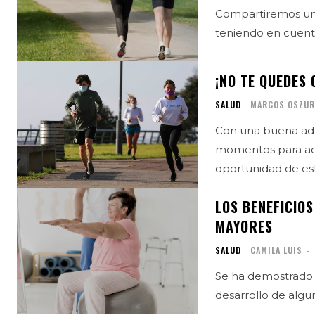
Compartiremos una
teniendo en cuenta
¡NO TE QUEDES
SALUD
MARCOS OSZU
Con una buena adm
momentos para activ
oportunidad de est
LOS BENEFICIOS
MAYORES
SALUD
CAMILA LUIS
-
Se ha demostrado q
desarrollo de algu