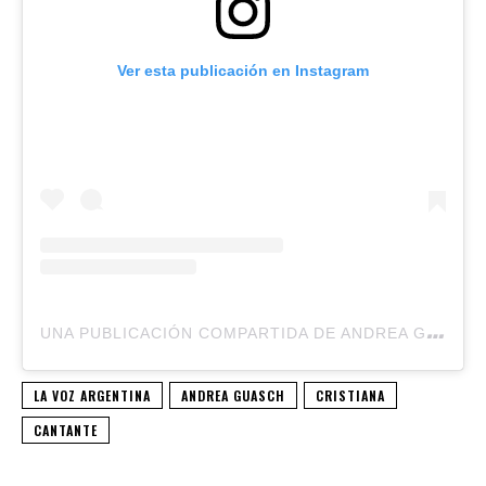
Ver esta publicación en Instagram
U
NA PUBLICACIÓN COMPARTIDA DE ANDREA GUASCH (@ANDRE_GUASCH)
LA VOZ ARGENTINA
ANDREA GUASCH
CRISTIANA
CANTANTE