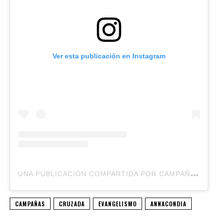
Ver esta publicación en Instagram
U
NA PUBLICACIÓN COMPARTIDA POR CAMPAÑA MORENO JESÚS TE AMA 2024 (@MORENOJESUSTEAMA2024)
CAMPAÑAS
CRUZADA
EVANGELISMO
ANNACONDIA