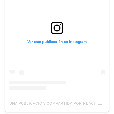
Ver esta publicación en Instagram
U
NA PUBLICACIÓN COMPARTIDA POR REACH MALLORCA (@REACHMALLORCA)