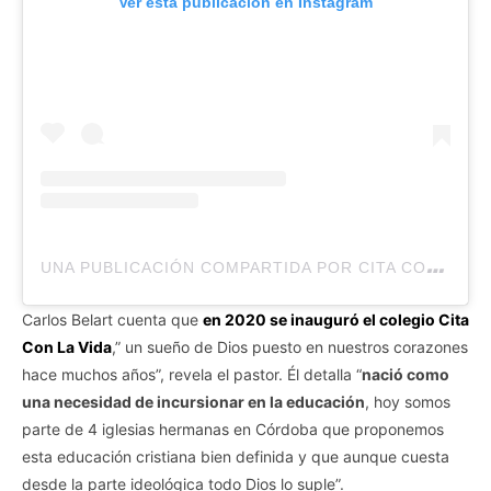
Ver esta publicación en Instagram
U
NA PUBLICACIÓN COMPARTIDA POR CITA CON LA VIDA (@CITACONLAVIDA)
Carlos Belart cuenta que
en 2020 se inauguró el colegio Cita
Con La Vida
,” un sueño de Dios puesto en nuestros corazones
hace muchos años”, revela el pastor. Él detalla “
nació como
una necesidad de incursionar en la educación
, hoy somos
parte de 4 iglesias hermanas en Córdoba que proponemos
esta educación cristiana bien definida y que aunque cuesta
desde la parte ideológica todo Dios lo suple”.