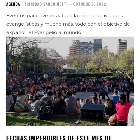
AGENDA
TRINIDAD SANGUINETTI
-
OCTUBRE 6, 2022
Eventos para jóvenes y toda la familia, actividades
evangelísticas y mucho más, todo con el objetivo de
expandir el Evangelio al mundo
FECHAS IMPERDIBLES DE ESTE MES DE