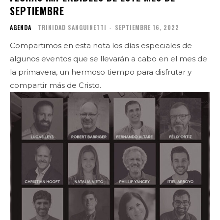
SEPTIEMBRE
AGENDA
TRINIDAD SANGUINETTI
-
SEPTIEMBRE 16, 2022
Compartimos en esta nota los días especiales de
algunos eventos que se llevarán a cabo en el mes de
la primavera, un hermoso tiempo para disfrutar y
compartir más de Cristo.