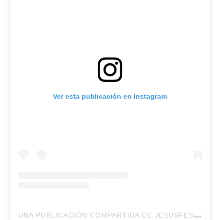
Ver esta publicación en Instagram
U
NA PUBLICACIÓN COMPARTIDA DE JESUSFEST (@JESUSFESTOK)