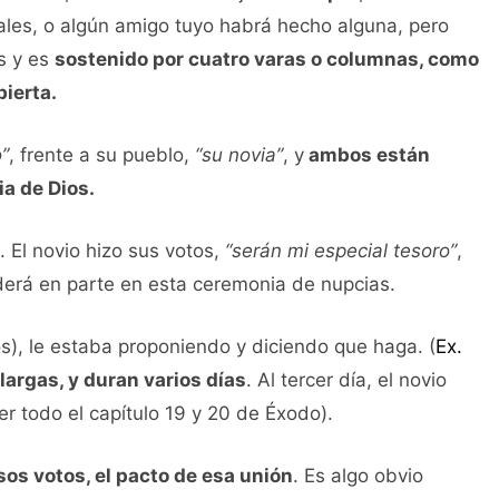
ales, o algún amigo tuyo habrá hecho alguna, pero
s y es
sostenido por cuatro varas o columnas, como
bierta.
o”
, frente a su pueblo,
“su novia”
, y
ambos están
cia de Dios.
 El novio hizo sus votos,
“serán mi especial tesoro”
,
onderá en parte en esta ceremonia de nupcias.
os), le estaba proponiendo y diciendo que haga. (
Ex.
largas, y duran varios días
. Al tercer día, el novio
er todo el capítulo 19 y 20 de Éxodo).
os votos, el pacto de esa unión
. Es algo obvio