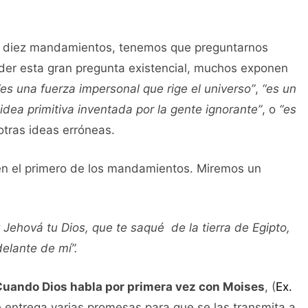
os diez mandamientos, tenemos que preguntarnos
nder esta gran pregunta existencial, muchos exponen
“es una fuerza impersonal que rige el universo”
,
“es un
idea primitiva inventada por la gente ignorante”
, o
“es
otras ideas erróneas.
en el primero de los mandamientos. Miremos un
 Jehová tu Dios, que te saqué de la tierra de Egipto,
elante de mí”.
 Cuando Dios habla por primera vez con Moises
, (
Ex.
le entrega varias promesas para que se las transmita a