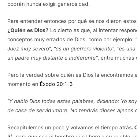
podrán nunca exigir generosidad.
Para entender entonces por qué se nos dieron est
¿Quién es Dios?
Lo cierto es que, al intentar respo
conceptos muy errados de Dios, como por ejemplo:
Juez muy severo”
,
“es un guerrero violento”
,
“es una 
un padre muy distante e indiferente”
, entre muchas 
Pero la verdad sobre quién es Dios la encontramos 
momento en
Éxodo 20:1-3
“Y habló Dios todas estas palabras, diciendo: Yo soy
de casa de servidumbre. No tendrás dioses ajenos d
Recapitulemos un poco y volvamos el tiempo atrás
.
3
), para que sea el hombre que libere a su pueblo, 