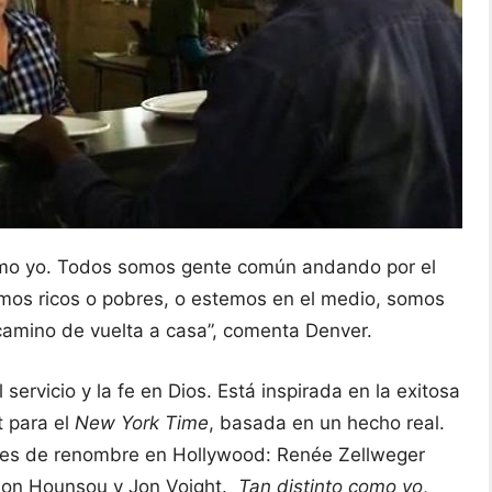
como yo. Todos somos gente común andando por el
mos ricos o pobres, o estemos en el medio, somos
camino de vuelta a casa”, comenta Denver.
l servicio y la fe en Dios. Está inspirada en la exitosa
t para el
New York Time
, basada en un hecho real.
res de renombre en Hollywood: Renée Zellweger
imon Hounsou y Jon Voight.
Tan distinto como yo
,