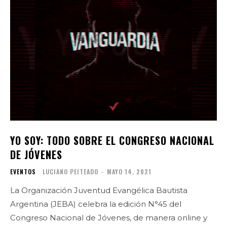
YO SOY: TODO SOBRE EL CONGRESO NACIONAL
DE JÓVENES
EVENTOS
LUCIANO PEITEADO
-
MAYO 14, 2021
La Organización Juventud Evangélica Bautista
Argentina (JEBA) celebra la edición N°45 del
Congreso Nacional de Jóvenes, de manera online y