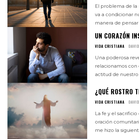
El problema de la mentalida
va a condicionar nu
manera de pensar d
UN CORAZÓN IN
VIDA CRISTIANA
DAVID
Una poderosa reve
relacionamos con e
¿QUÉ ROSTRO TI
VIDA CRISTIANA
DAVID
La fe y el sacrificio de Cristo Un día, siendo parte 
oración comunitari
me hizo la siguient