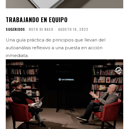
TRABAJANDO EN EQUIPO
SUGERIDOS
RUTH DI NASO
-
AGOSTO 16, 2022
Una guía práctica de principios que llevan del
autoanálisis reflexivo a una puesta en acción
inmediata.