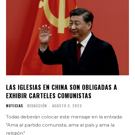
LAS IGLESIAS EN CHINA SON OBLIGADAS A
EXHIBIR CARTELES COMUNISTAS
NOTICIAS
REDACCIÓN
-
AGOSTO 3, 2023
Todas deberán colocar este mensaje en la entrada:
"Ama al partido comunista, ama al país y ama la
religión."