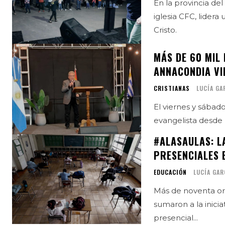
En la provincia del
iglesia CFC, lider
Cristo.
MÁS DE 60 MIL
ANNACONDIA VI
CRISTIANAS
LUCÍA GA
El viernes y sábad
evangelista desde 
#ALASAULAS: L
PRESENCIALES 
EDUCACIÓN
LUCÍA GAR
Más de noventa org
sumaron a la inici
presencial...