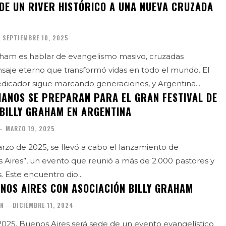
 DE UN RIVER HISTÓRICO A UNA NUEVA CRUZADA
SEPTIEMBRE 10, 2025
raham es hablar de evangelismo masivo, cruzadas
nsaje eterno que transformó vidas en todo el mundo. El
dicador sigue marcando generaciones, y Argentina...
TIANOS SE PREPARAN PARA EL GRAN FESTIVAL DE
 BILLY GRAHAM EN ARGENTINA
-
MARZO 19, 2025
rzo de 2025, se llevó a cabo el lanzamiento de
Aires”, un evento que reunió a más de 2.000 pastores y
. Este encuentro dio...
NOS AIRES CON ASOCIACIÓN BILLY GRAHAM
ÓN
-
DICIEMBRE 11, 2024
025, Buenos Aires será sede de un evento evangelístico