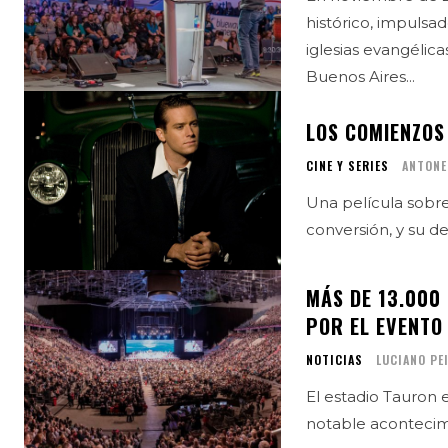
histórico, impulsad
iglesias evangélic
Buenos Aires...
LOS COMIENZOS
CINE Y SERIES
ANTONE
Una película sobre 
conversión, y su d
MÁS DE 13.000
POR EL EVENTO 
NOTICIAS
LUCIANO PE
El estadio Tauron e
notable acontecimi