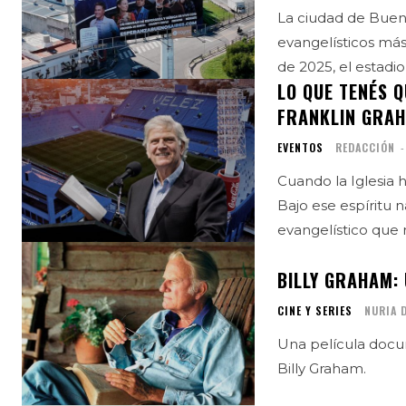
La ciudad de Bueno
evangelísticos más
de 2025, el estadio 
LO QUE TENÉS 
FRANKLIN GRAH
EVENTOS
REDACCIÓN
-
Cuando la Iglesia 
Bajo ese espíritu 
evangelístico que 
BILLY GRAHAM:
CINE Y SERIES
NURIA 
Una película docu
Billy Graham.