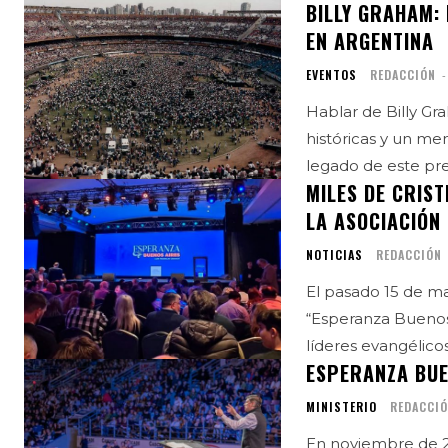
BILLY GRAHAM:
EN ARGENTINA
EVENTOS
REDACCIÓN
-
Hablar de Billy G
históricas y un me
legado de este pre
MILES DE CRIS
LA ASOCIACIÓN
NOTICIAS
REDACCIÓN
El pasado 15 de ma
“Esperanza Buenos 
líderes evangélicos
ESPERANZA BUE
MINISTERIO
REDACCI
En noviembre de 2