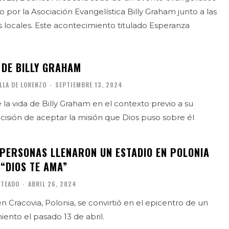
o por la Asociación Evangelística Billy Graham junto a las
as locales. Este acontecimiento titulado Esperanza
 DE BILLY GRAHAM
LLA DE LORENZO
-
SEPTIEMBRE 13, 2024
la vida de Billy Graham en ​el contexto previo a su
ecisión de aceptar la misión que Dios puso sobre él
 PERSONAS LLENARON UN ESTADIO EN POLONIA
“DIOS TE AMA”
ITEADO
-
ABRIL 26, 2024
n Cracovia, Polonia, se convirtió en el epicentro de un
ento el pasado 13 de abril.