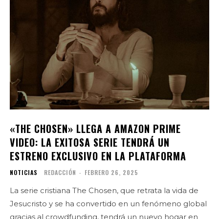
«THE CHOSEN» LLEGA A AMAZON PRIME
VIDEO: LA EXITOSA SERIE TENDRÁ UN
ESTRENO EXCLUSIVO EN LA PLATAFORMA
NOTICIAS
REDACCIÓN
-
FEBRERO 26, 2025
La serie cristiana The Chosen, que retrata la vida de
Jesucristo y se ha convertido en un fenómeno global
gracias al crowdfunding, tendrá un nuevo hogar en