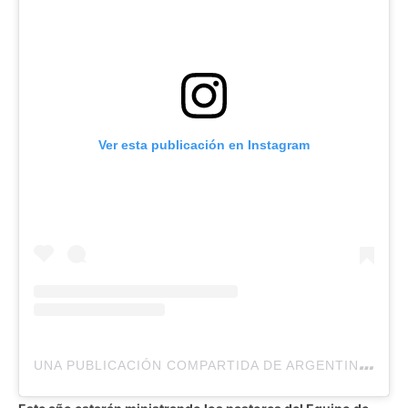
Ver esta publicación en Instagram
U
NA PUBLICACIÓN COMPARTIDA DE ARGENTINA ORAMOS POR VOS (@ARGENTINAORAMOSPORVOS)