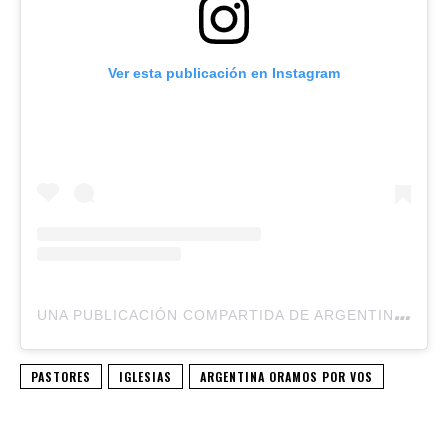
Ver esta publicación en Instagram
U
NA PUBLICACIÓN COMPARTIDA DE ARGENTINA ORAMOS POR VOS (@ARGENTINAORAMOSPORVOS)
PASTORES
IGLESIAS
ARGENTINA ORAMOS POR VOS