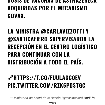
DOSIS DE VACUNAS DE ASTRAZENECA
ADQUIRIDAS POR EL MECANISMO
COVAX.
LA MINISTRA
@CARLAVIZZOTTI
Y
@SANTICAFIERO
SUPERVISARON LA
RECEPCIÓN EN EL CENTRO LOGÍSTICO
PARA CONTINUAR CON LA
DISTRIBUCIÓN A TODO EL PAÍS.
🔗
HTTPS://T.CO/FUULAGC0EV
PIC.TWITTER.COM/RZK6PDSTGC
— Ministerio de Salud de la Nación (@msalnacion)
April 18,
2021