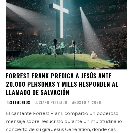
FORREST FRANK PREDICA A JESÚS ANTE
20.000 PERSONAS Y MILES RESPONDEN AL
LLAMADO DE SALVACIÓN
TESTIMONIOS
LUCIANO PEITEADO
-
AGOSTO 7, 2026
El cantante Forrest Frank compartió un poderoso
mensaje sobre Jesucristo durante un multitudinario
concierto de su gira Jesus Generation, donde casi