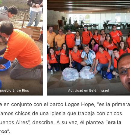
 pueblo Entre Ríos
Actividad en Belén, Israel
 en conjunto con el barco Logos Hope, “es la primera
levamos chicos de una iglesia que trabaja con chicos
enos Aires”, describe. A su vez, él plantea
“era la
co”.