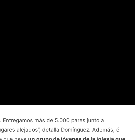
. Entregamos más de 5.000 pares junto a
lugares alejados”, detalla Domínguez. Además, él
de que haya
un grupo de jóvenes de la iglesia que