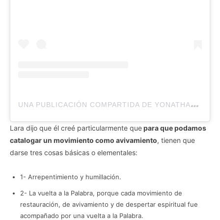
U
NA PUBLICACIÓN COMPARTIDA DE YONATHAN LARA (@YONATHANDLARA)
Lara dijo que él creé particularmente que
para que podamos
catalogar un movimiento como avivamiento
, tienen que
darse tres cosas básicas o elementales:
1- Arrepentimiento y humillación.
2- La vuelta a la Palabra, porque cada movimiento de
restauración, de avivamiento y de despertar espiritual fue
acompañado por una vuelta a la Palabra.