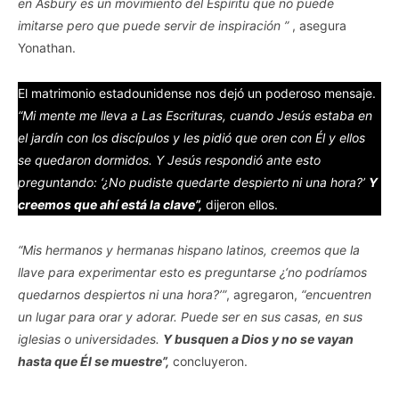
en Asbury es un movimiento del Espíritu que no puede
imitarse pero que puede servir de inspiración ”
, asegura
Yonathan.
El matrimonio estadounidense nos dejó un poderoso mensaje.
“Mi mente me lleva a Las Escrituras, cuando Jesús estaba en
el jardín con los discípulos y les pidió que oren con Él y ellos
se quedaron dormidos. Y Jesús respondió ante esto
preguntando: ‘¿No pudiste quedarte despierto ni una hora?’
Y
creemos que ahí está la clave”,
dijeron ellos.
“Mis hermanos y hermanas hispano latinos, creemos que la
llave para experimentar esto es preguntarse ¿‘no podríamos
quedarnos despiertos ni una hora?’”
, agregaron,
“encuentren
un lugar para orar y adorar. Puede ser en sus casas, en sus
iglesias o universidades.
Y busquen a Dios y no se vayan
hasta que Él se muestre”,
concluyeron.