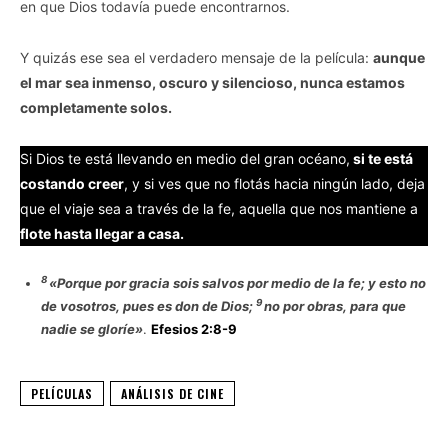
en que Dios todavía puede encontrarnos.
Y quizás ese sea el verdadero mensaje de la película:
aunque
el mar sea inmenso, oscuro y silencioso, nunca estamos
completamente solos.
Si Dios te está llevando en medio del gran océano,
si te está
costando creer
, y si ves que no flotás hacia ningún lado, deja
que el viaje sea a través de la fe, aquella que nos mantiene a
flote hasta llegar a casa.
8
«Porque por gracia sois salvos por medio de la fe; y esto no
9
de vosotros, pues es don de Dios;
no por obras, para que
nadie se gloríe»
.
Efesios 2:8-9
PELÍCULAS
ANÁLISIS DE CINE