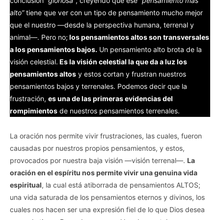
conclusión
“gloriosa”
, creyendo que ese
“pensamiento más
alto”
tiene que ver con un tipo de pensamiento mucho mejor
que el nuestro —desde la perspectiva humana, terrenal y
animal—. Pero no;
los pensamientos altos son transversales
a los pensamientos bajos.
Un pensamiento alto brota de la
visión celestial.
Es la visión celestial la que da a luz los
pensamientos altos
y estos cortan y frustran nuestros
pensamientos bajos y terrenales. Podemos decir que la
frustración,
es una de las primeras evidencias del
rompimientos
de nuestros pensamientos terrenales.
La oración nos permite vivir frustraciones, las cuales, fueron
causadas por nuestros propios pensamientos, y estos,
provocados por nuestra baja visión —visión terrenal—.
La
oración en el espíritu nos permite vivir una genuina vida
espiritual
, la cual está atiborrada de pensamientos ALTOS;
una vida saturada de los pensamientos eternos y divinos, los
cuales nos hacen ser una expresión fiel de lo que Dios desea