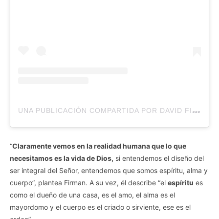
U
NA PUBLICACIÓN COMPARTIDA POR DAVID FIRMAN (@DAVIDFIRMANOFICIAL)
“
Claramente vemos en la realidad humana que lo que
necesitamos es la vida de Dios,
si entendemos el diseño del
ser integral del Señor, entendemos que somos espíritu, alma y
cuerpo”, plantea Firman. A su vez, él describe “el
espíritu
es
como el dueño de una casa, es el amo, el alma es el
mayordomo y el cuerpo es el criado o sirviente, ese es el