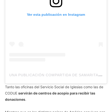
Ver esta publicación en Instagram
U
NA PUBLICACIÓN COMPARTIDA DE SAMARITAN'S PURSE (@SAMARITANSPURSE)
Tanto las oficinas del Servicio Social de Iglesias como las de
CODUE
servirán de centros de acopio para recibir las
donaciones
.