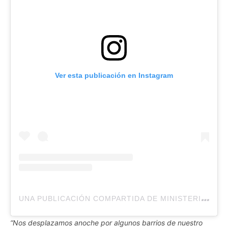
Ver esta publicación en Instagram
U
NA PUBLICACIÓN COMPARTIDA DE MINISTERIO INTERNACIONAL EMAUS (@MIESRD)
“Nos desplazamos anoche por algunos barrios de nuestro