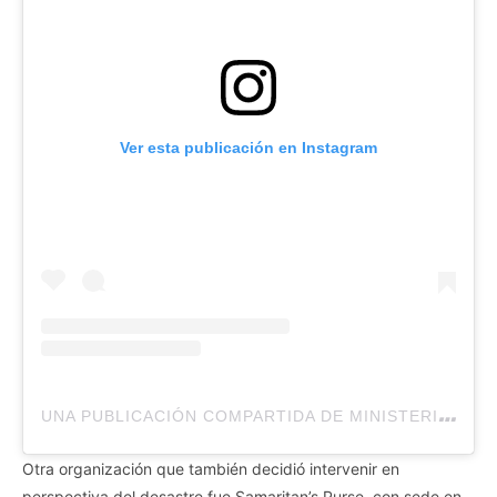
Ver esta publicación en Instagram
U
NA PUBLICACIÓN COMPARTIDA DE MINISTERIO INTERNACIONAL EMAUS (@MIESRD)
Otra organización que también decidió intervenir en
perspectiva del desastre fue Samaritan’s Purse, con sede en